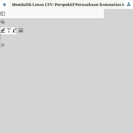
Membalik Lensa CSV: Perspektif Perusahaan Komunitas tentang Nilai Bersama dalam Konteks Relasi dengan Perusahaan Besar di Indonesia